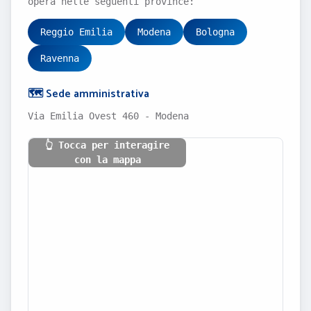
opera nelle seguenti province:
Reggio Emilia
Modena
Bologna
Ravenna
🗺️ Sede amministrativa
Via Emilia Ovest 460 - Modena
👆 Tocca per interagire
con la mappa