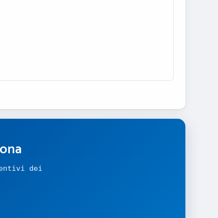
zona
entivi dei