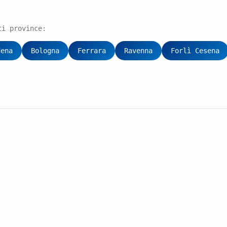
ti province:
dena
Bologna
Ferrara
Ravenna
Forlì Cesena