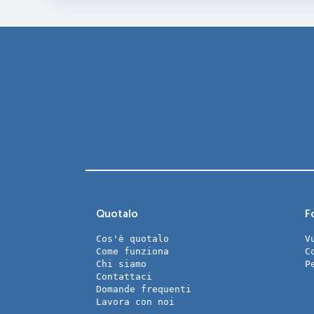
Quotalo
Fo
Cos'è quotalo
V
Come funziona
C
Chi siamo
P
Contattaci
Domande frequenti
Lavora con noi