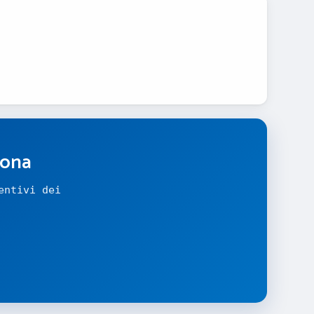
zona
entivi dei