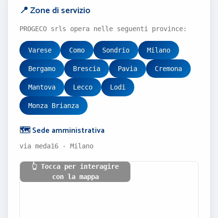
📍 Zone di servizio
PROGECO srls opera nelle seguenti province:
Varese
Como
Sondrio
Milano
Bergamo
Brescia
Pavia
Cremona
Mantova
Lecco
Lodi
Monza Brianza
🗺️ Sede amministrativa
via meda16 - Milano
👆 Tocca per interagire
con la mappa