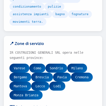
condizionamento
pulizie
assistenza impianti
bagno
fognature
movimenti terra.
📍 Zone di servizio
IR COSTRUZIONI GENERALI SRL opera nelle
seguenti province:
Varese
Como
Sondrio
Milano
Bergamo
Brescia
Pavia
Cremona
Mantova
Lecco
Lodi
Monza Brianza