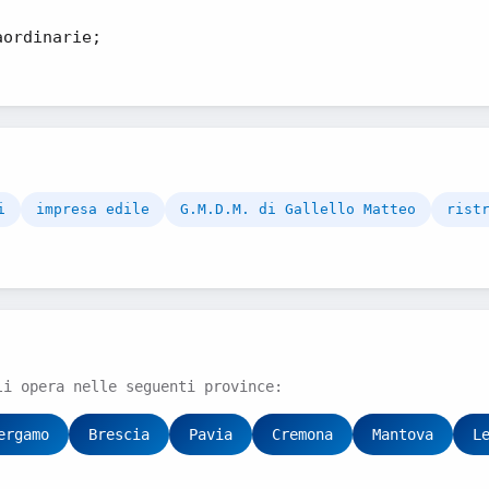
aordinarie;
i
impresa edile
G.M.D.M. di Gallello Matteo
rist
li opera nelle seguenti province:
ergamo
Brescia
Pavia
Cremona
Mantova
L