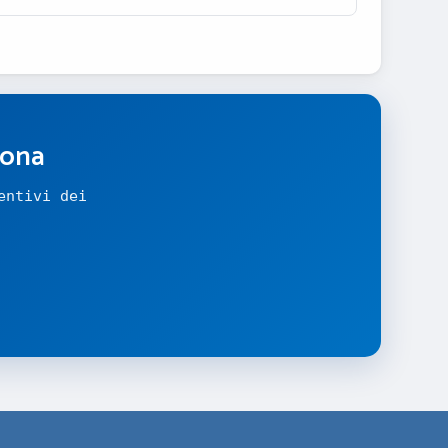
zona
entivi dei