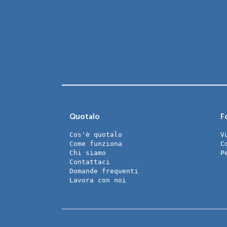
Quotalo
Fo
Cos'è quotalo
V
Come funziona
C
Chi siamo
P
Contattaci
Domande frequenti
Lavora con noi