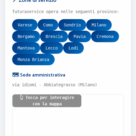
📍 Zone di servizio
futuraservice opera nelle seguenti province:
Varese
Como
Sondrio
Milano
Bergamo
Brescia
Pavia
Cremona
Mantova
Lecco
Lodi
Monza Brianza
🗺️ Sede amministrativa
via idiomi - Abbiategrasso (Milano)
👆 Tocca per interagire
con la mappa