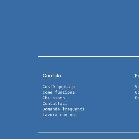
Quotalo
Fo
Cos'è quotalo
V
Come funziona
C
Chi siamo
P
Contattaci
Domande frequenti
Lavora con noi