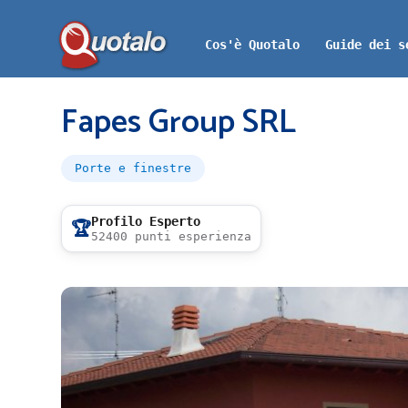
Cos'è Quotalo
Guide dei s
Fapes Group SRL
Porte e finestre
Profilo Esperto
🏆
52400 punti esperienza