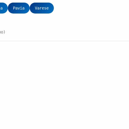
za
Pavia
Varese
no)