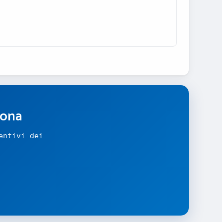
zona
entivi dei