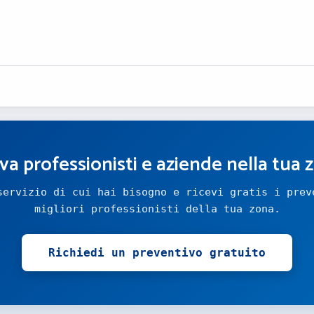
va professionisti e aziende nella tua 
servizio di cui hai bisogno e ricevi gratis i prev
migliori professionisti della tua zona.
Richiedi un preventivo gratuito