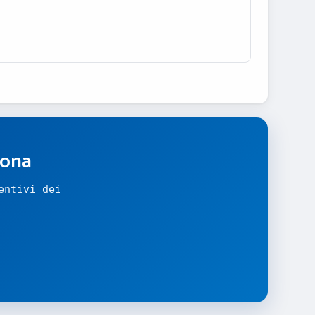
zona
entivi dei