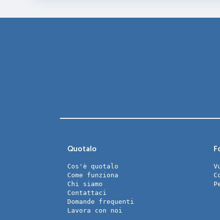
Quotalo
Fo
Cos'è quotalo
V
Come funziona
C
Chi siamo
P
Contattaci
Domande frequenti
Lavora con noi