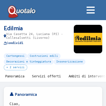
Edilmia
Via Casetta 24, Luciana (PI) -
Collesalvetti (Livorno)
Condividi
Cartongessi
Costruzioni edili
Decorazioni e tinteggiatura
Insonorizzazione
+ 2 servizi
Panoramica
Servizi offerti
Ambiti di intervent
👤 Panoramica
Ciao,