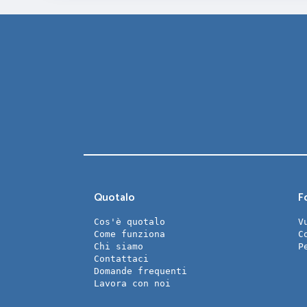
Quotalo
Fo
Cos'è quotalo
V
Come funziona
C
Chi siamo
P
Contattaci
Domande frequenti
Lavora con noi