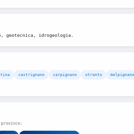
e, geotecnica, idrogeologia.
atina
castrignano
carpignano
otranto
melpignan
 province: