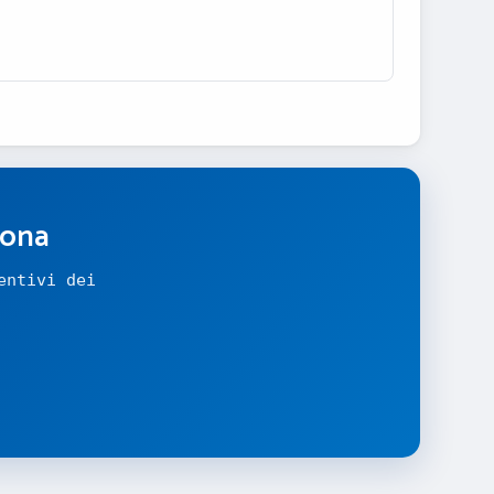
zona
entivi dei