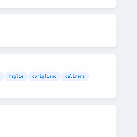
o
maglie
corigliano
calimera