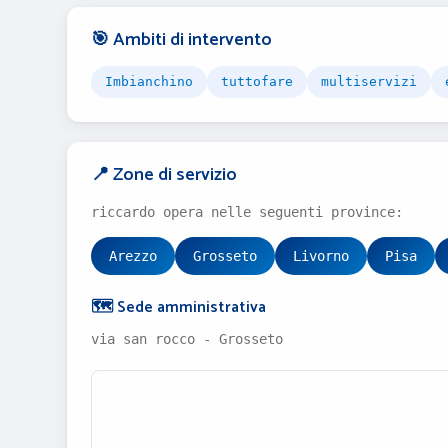
🎯 Ambiti di intervento
Imbianchino
tuttofare
multiservizi
📍 Zone di servizio
riccardo opera nelle seguenti province:
Arezzo
Grosseto
Livorno
Pisa
🗺️ Sede amministrativa
via san rocco - Grosseto