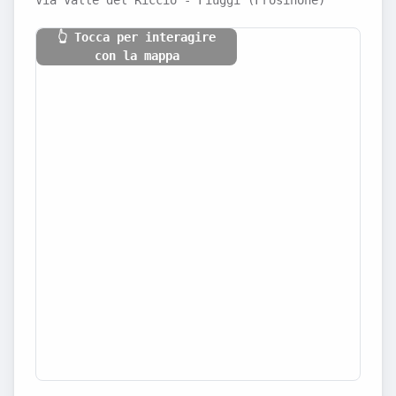
Via Valle del Riccio - Fiuggi (Frosinone)
👆 Tocca per interagire
con la mappa