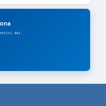
zona
entivi dei