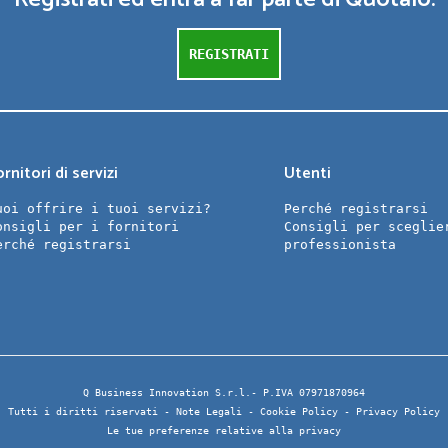
REGISTRATI
rnitori di servizi
Utenti
uoi offrire i tuoi servizi?
Perché registrarsi
onsigli per i fornitori
Consigli per sceglie
erché registrarsi
professionista
Q Business Innovation S.r.l.- P.IVA 07971870964
Tutti i diritti riservati -
Note Legali
-
Cookie Policy
-
Privacy Policy
Le tue preferenze relative alla privacy