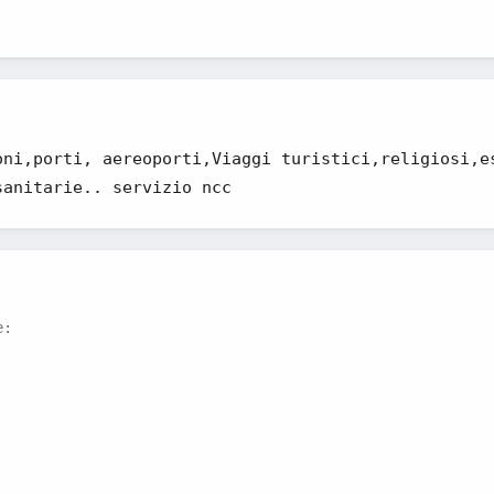
oni,porti, aereoporti,Viaggi turistici,religiosi,e
sanitarie.. servizio ncc
e: