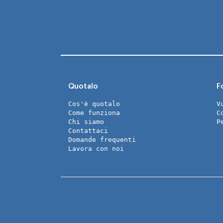
Quotalo
Fo
Cos'è quotalo
V
Come funziona
C
Chi siamo
P
Contattaci
Domande frequenti
Lavora con noi