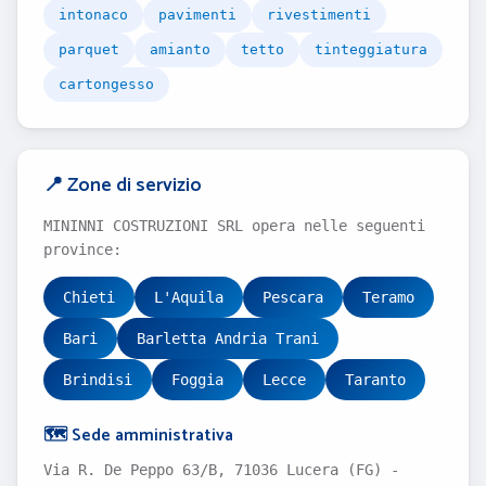
intonaco
pavimenti
rivestimenti
parquet
amianto
tetto
tinteggiatura
cartongesso
📍 Zone di servizio
MININNI COSTRUZIONI SRL opera nelle seguenti
province:
Chieti
L'Aquila
Pescara
Teramo
Bari
Barletta Andria Trani
Brindisi
Foggia
Lecce
Taranto
🗺️ Sede amministrativa
Via R. De Peppo 63/B, 71036 Lucera (FG) -