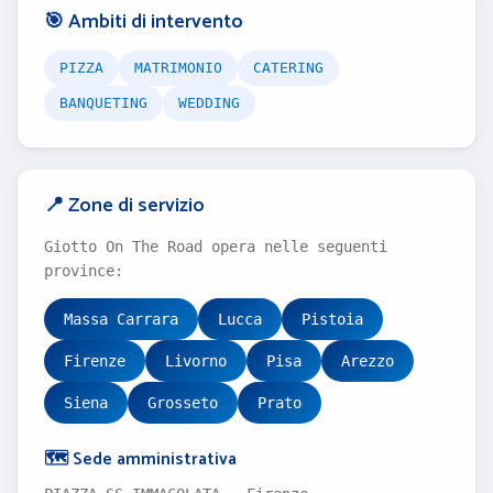
🎯 Ambiti di intervento
PIZZA
MATRIMONIO
CATERING
BANQUETING
WEDDING
📍 Zone di servizio
Giotto On The Road opera nelle seguenti
province:
Massa Carrara
Lucca
Pistoia
Firenze
Livorno
Pisa
Arezzo
Siena
Grosseto
Prato
🗺️ Sede amministrativa