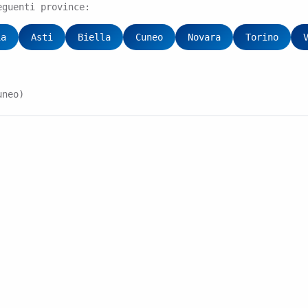
eguenti province:
ia
Asti
Biella
Cuneo
Novara
Torino
uneo)