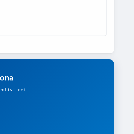
zona
entivi dei