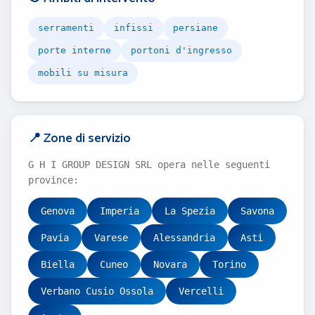
serramenti
infissi
persiane
porte interne
portoni d'ingresso
mobili su misura
📍 Zone di servizio
G H I GROUP DESIGN SRL opera nelle seguenti
province:
Genova
Imperia
La Spezia
Savona
Pavia
Varese
Alessandria
Asti
Biella
Cuneo
Novara
Torino
Verbano Cusio Ossola
Vercelli