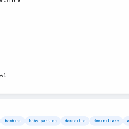
pecifiche
ovì
bambini
baby-parking
domicilio
domiciliare