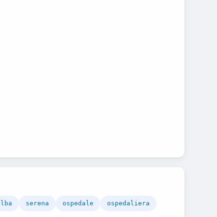
alba
serena
ospedale
ospedaliera