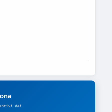
zona
entivi dei