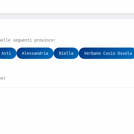
nelle seguenti province:
Asti
Alessandria
Biella
Verbano Cusio Ossola
eo)