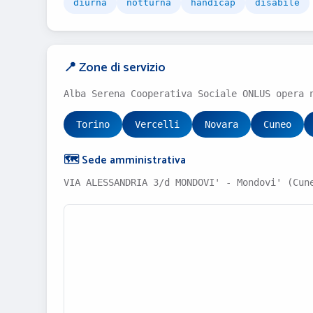
diurna
notturna
handicap
disabile
📍 Zone di servizio
Alba Serena Cooperativa Sociale ONLUS opera 
Torino
Vercelli
Novara
Cuneo
🗺️ Sede amministrativa
VIA ALESSANDRIA 3/d MONDOVI' - Mondovi' (Cun