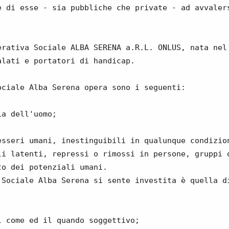
e di esse - sia pubbliche che private - ad avvaler
erativa Sociale ALBA SERENA a.R.L. ONLUS, nata nel
alati e portatori di handicap.
ociale Alba Serena opera sono i seguenti:
ia dell'uomo;
;
esseri umani, inestinguibili in qualunque condizio
li latenti, repressi o rimossi in persone, gruppi 
to dei potenziali umani.
 Sociale Alba Serena si sente investita è quella d
l come ed il quando soggettivo;