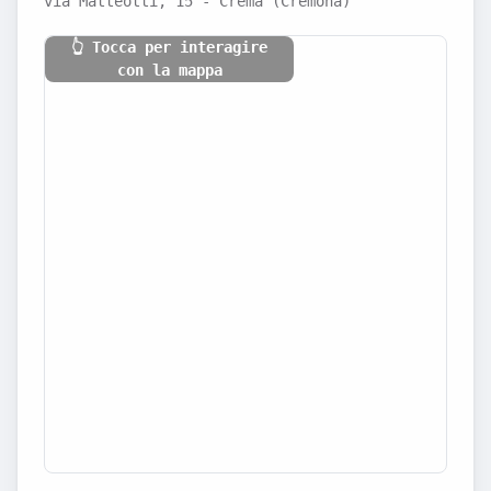
via Matteotti, 15 - Crema (Cremona)
👆 Tocca per interagire
con la mappa