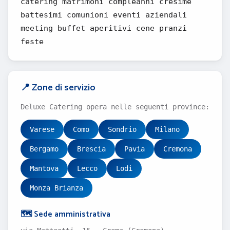
catering matrimoni compleanni cresime
battesimi comunioni eventi aziendali
meeting buffet aperitivi cene pranzi
feste
📍 Zone di servizio
Deluxe Catering opera nelle seguenti province:
Varese
Como
Sondrio
Milano
Bergamo
Brescia
Pavia
Cremona
Mantova
Lecco
Lodi
Monza Brianza
🗺️ Sede amministrativa