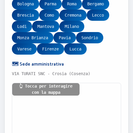
Bologna
Parma
Roma
Bergamo
Brescia
Como
Cremona
Lecco
Lodi
Mantova
Milano
Monza Brianza
Pavia
Sondrio
Varese
Firenze
Lucca
🗺️ Sede amministrativa
VIA TURATI SNC - Crosia (Cosenza)
👆 Tocca per interagire
con la mappa