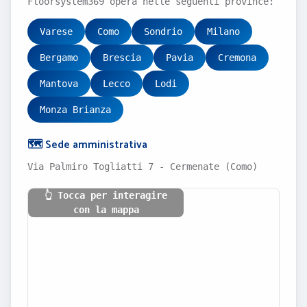
Floorsystem369 opera nelle seguenti province:
Varese
Como
Sondrio
Milano
Bergamo
Brescia
Pavia
Cremona
Mantova
Lecco
Lodi
Monza Brianza
🗺️ Sede amministrativa
Via Palmiro Togliatti 7 - Cermenate (Como)
👆 Tocca per interagire
con la mappa