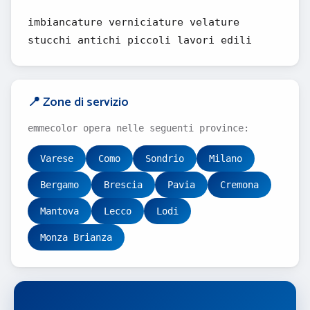
imbiancature verniciature velature
stucchi antichi piccoli lavori edili
📍 Zone di servizio
emmecolor opera nelle seguenti province:
Varese
Como
Sondrio
Milano
Bergamo
Brescia
Pavia
Cremona
Mantova
Lecco
Lodi
Monza Brianza