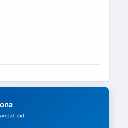
zona
entivi dei