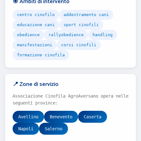
🎯 Ambiti di intervento
centro cinofilo
addestramento cani
educazione cani
sport cinofili
obedience
rallyobedience
handling
manifestazioni
corsi cinofili
formazione cinofila
📍 Zone di servizio
Associazione Cinofila AgroAversano opera nelle
seguenti province:
Avellino
Benevento
Caserta
Napoli
Salerno