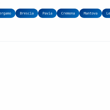
:
ergamo
Brescia
Pavia
Cremona
Mantova
L