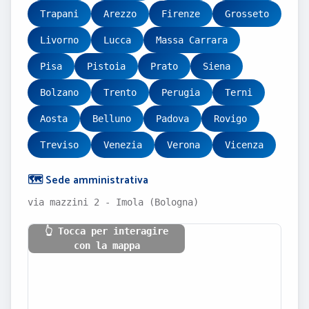
Trapani
Arezzo
Firenze
Grosseto
Livorno
Lucca
Massa Carrara
Pisa
Pistoia
Prato
Siena
Bolzano
Trento
Perugia
Terni
Aosta
Belluno
Padova
Rovigo
Treviso
Venezia
Verona
Vicenza
🗺️ Sede amministrativa
via mazzini 2 - Imola (Bologna)
👆 Tocca per interagire
con la mappa