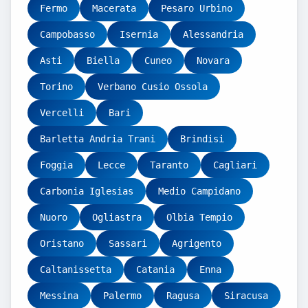
Fermo
Macerata
Pesaro Urbino
Campobasso
Isernia
Alessandria
Asti
Biella
Cuneo
Novara
Torino
Verbano Cusio Ossola
Vercelli
Bari
Barletta Andria Trani
Brindisi
Foggia
Lecce
Taranto
Cagliari
Carbonia Iglesias
Medio Campidano
Nuoro
Ogliastra
Olbia Tempio
Oristano
Sassari
Agrigento
Caltanissetta
Catania
Enna
Messina
Palermo
Ragusa
Siracusa