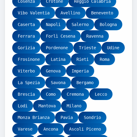
Cosenza
Crotone
Reggio Calabria
Vibo Valentia
Avellino
Benevento
Caserta
Napoli
Salerno
Bologna
Ferrara
Forlì Cesena
Ravenna
Gorizia
Pordenone
Trieste
Udine
Frosinone
Latina
Rieti
Roma
Viterbo
Genova
Imperia
La Spezia
Savona
Bergamo
Brescia
Como
Cremona
Lecco
Lodi
Mantova
Milano
Monza Brianza
Pavia
Sondrio
Varese
Ancona
Ascoli Piceno