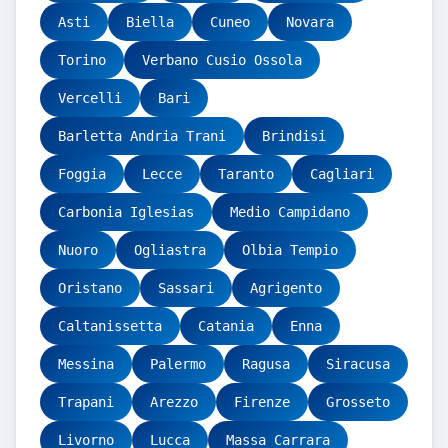
Asti
Biella
Cuneo
Novara
Torino
Verbano Cusio Ossola
Vercelli
Bari
Barletta Andria Trani
Brindisi
Foggia
Lecce
Taranto
Cagliari
Carbonia Iglesias
Medio Campidano
Nuoro
Ogliastra
Olbia Tempio
Oristano
Sassari
Agrigento
Caltanissetta
Catania
Enna
Messina
Palermo
Ragusa
Siracusa
Trapani
Arezzo
Firenze
Grosseto
Livorno
Lucca
Massa Carrara