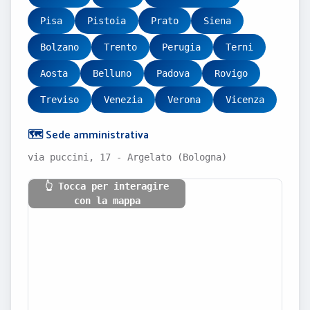
Pisa
Pistoia
Prato
Siena
Bolzano
Trento
Perugia
Terni
Aosta
Belluno
Padova
Rovigo
Treviso
Venezia
Verona
Vicenza
🗺️ Sede amministrativa
via puccini, 17 - Argelato (Bologna)
👆 Tocca per interagire
con la mappa