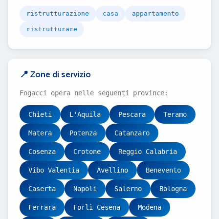
ristrutturazione
casa
appartamento
ristrutturare
📍 Zone di servizio
Fogacci opera nelle seguenti province:
Chieti
L'Aquila
Pescara
Teramo
Matera
Potenza
Catanzaro
Cosenza
Crotone
Reggio Calabria
Vibo Valentia
Avellino
Benevento
Caserta
Napoli
Salerno
Bologna
Ferrara
Forlì Cesena
Modena