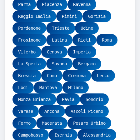
Parma
Piacenza
Ravenna
Reggio Emilia
Rimini
Gorizia
Pordenone
Trieste
Udine
Frosinone
Latina
Rieti
Roma
Viterbo
Genova
Imperia
La Spezia
Savona
Bergamo
Brescia
Como
Cremona
Lecco
Lodi
Mantova
Milano
Monza Brianza
Pavia
Sondrio
Varese
Ancona
Ascoli Piceno
Fermo
Macerata
Pesaro Urbino
Campobasso
Isernia
Alessandria