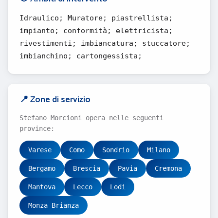
Idraulico; Muratore; piastrellista;
impianto; conformità; elettricista;
rivestimenti; imbiancatura; stuccatore;
imbianchino; cartongessista;
📍 Zone di servizio
Stefano Morcioni opera nelle seguenti
province:
Varese
Como
Sondrio
Milano
Bergamo
Brescia
Pavia
Cremona
Mantova
Lecco
Lodi
Monza Brianza