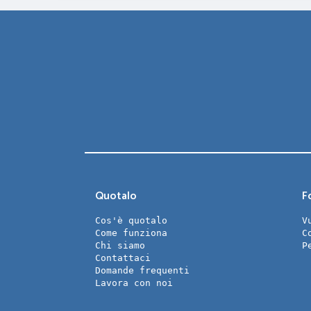
Quotalo
Fo
Cos'è quotalo
V
Come funziona
C
Chi siamo
P
Contattaci
Domande frequenti
Lavora con noi