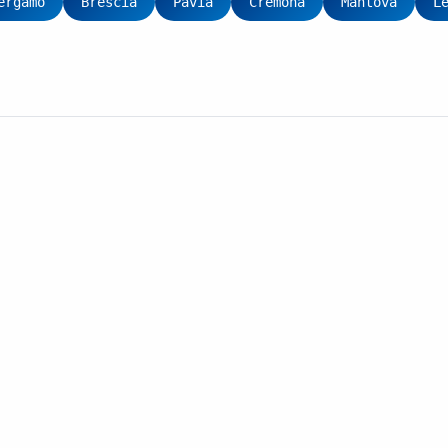
ergamo
Brescia
Pavia
Cremona
Mantova
L