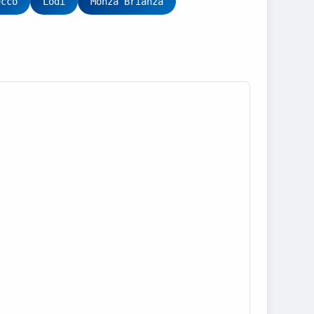
ecco
Lodi
Monza Brianza