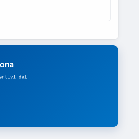
zona
entivi dei