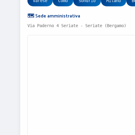
Varese
Como
Sondrio
Milano
B
🗺️ Sede amministrativa
Via Paderno 4 Seriate - Seriate (Bergamo)