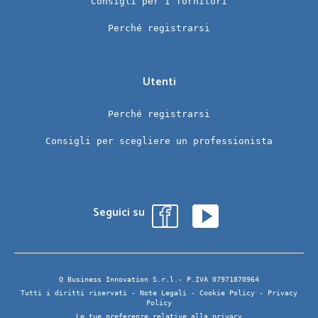
Consigli per i fornitori
Perché registrarsi
Utenti
Perché registrarsi
Consigli per scegliere un professionista
Seguici su
Q Business Innovation S.r.l.- P.IVA 07971870964
Tutti i diritti riservati -
Note Legali
-
Cookie Policy
-
Privacy
Policy
Le tue preferenze relative alla privacy