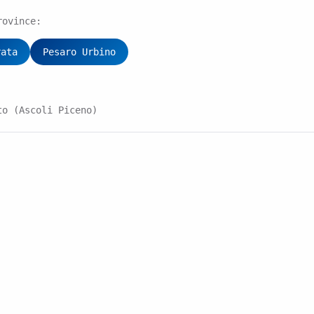
rovince:
rata
Pesaro Urbino
to (Ascoli Piceno)