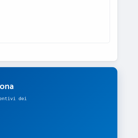
zona
entivi dei