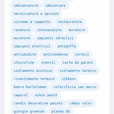
imbiancature
imbiancare
verniciatura a spruzzo
sistema a cappotto
restauratore
rasatura
intonacatura
muratura
muratore
impianti idraulici
impianti elettrici
antimuffa
antiumidità
anticondensa
cornici
stuccoline
stencil
carta da parati
isolamento acustico
isolamento termico
rivestimento termico
sikkens
boero bartolomeo
colorificio san marco
caparol
oikos paint
candis decorative paints
cebos color
giorgio graesan
plasma 3D