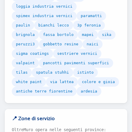
loggia industria vernici
spimex industria vernici
paramatti
paulin
bianchi lecco
3p feronia
brignola
fassa bortolo
mapei
sika
peruzzi3
gobbetto resine
naici
sigma coatings
sestriere vernici
valpaint
pancotti pavimenti superfici
tilas
spatula stuhhi
istinto
white paint
via lattea
colore e gioia
antiche terre fiorentine
ardesia
📍 Zone di servizio
OltreMuro opera nelle seguenti province: