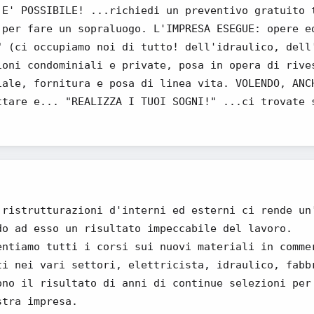
 E' POSSIBILE! ...richiedi un preventivo gratuito 
 per fare un sopraluogo. L'IMPRESA ESEGUE: opere e
" (ci occupiamo noi di tutto! dell'idraulico, dell
ioni condominiali e private, posa in opera di rive
iale, fornitura e posa di linea vita. VOLENDO, ANC
ttare e... "REALIZZA I TUOI SOGNI!" ...ci trovate 
 ristrutturazioni d'interni ed esterni ci rende un
do ad esso un risultato impeccabile del lavoro.
entiamo tutti i corsi sui nuovi materiali in comme
ti nei vari settori, elettricista, idraulico, fabb
ono il risultato di anni di continue selezioni per
stra impresa.