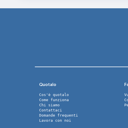
Quotalo
Fo
Cos'è quotalo
V
Come funziona
C
Chi siamo
P
Contattaci
Domande frequenti
Lavora con noi