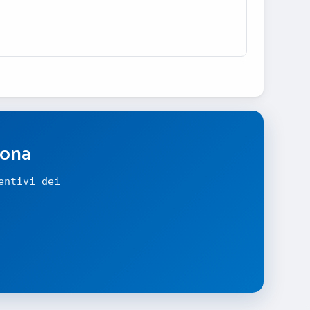
zona
entivi dei