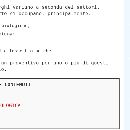
rghi variano a seconda dei settori,
tte si occupano, principalmente:
 biologiche;
ature;
i e fosse biologiche.
 un preventivo per uno o più di questi
io.
E CONTENUTI
IOLOGICA