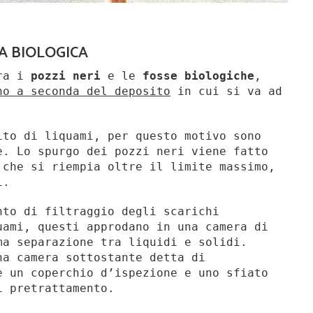
A BIOLOGICA
tra i
pozzi neri
e le
fosse biologiche
,
no a seconda del deposito
in cui si va ad
to di liquami, per questo motivo sono
e. Lo spurgo dei pozzi neri viene fatto
 che si riempia oltre il limite massimo,
i.
nto di filtraggio degli scarichi
uami, questi approdano in una camera di
ma separazione tra liquidi e solidi.
na camera sottostante detta di
è un coperchio d’ispezione e uno sfiato
i pretrattamento.