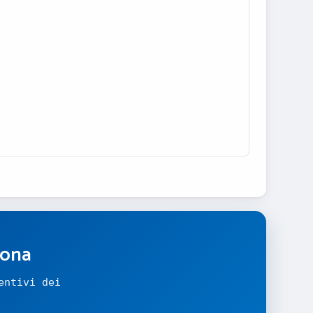
zona
entivi dei