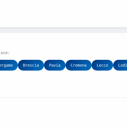
ince:
ergamo
Brescia
Pavia
Cremona
Lecco
Lod