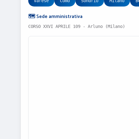
Varese
Como
Sondrio
Milano
B
🗺️ Sede amministrativa
CORSO XXVI APRILE 109 - Arluno (Milano)