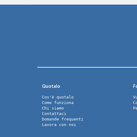
Quotalo
Fo
Cos'è quotalo
V
Come funziona
C
Chi siamo
P
Contattaci
Domande frequenti
Lavora con noi