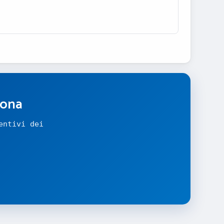
zona
entivi dei