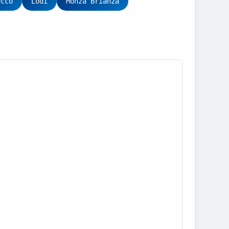
ecco
Lodi
Monza Brianza