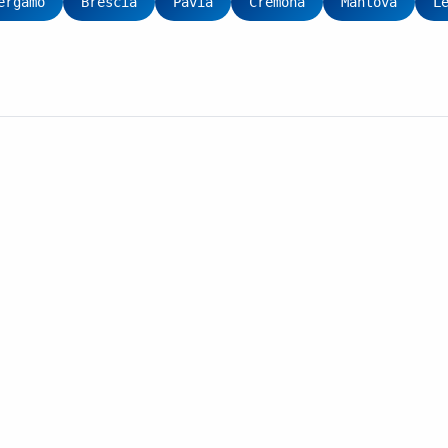
ergamo
Brescia
Pavia
Cremona
Mantova
L