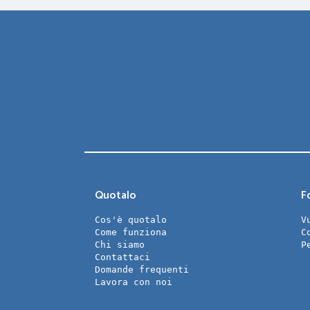
Quotalo
Fo
Cos'è quotalo
V
Come funziona
C
Chi siamo
P
Contattaci
Domande frequenti
Lavora con noi