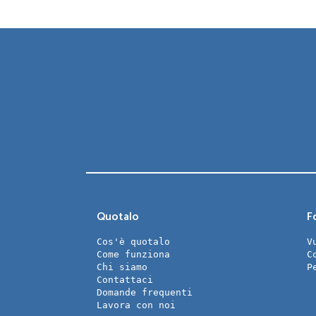
Quotalo
Fo
Cos'è quotalo
V
Come funziona
C
Chi siamo
P
Contattaci
Domande frequenti
Lavora con noi