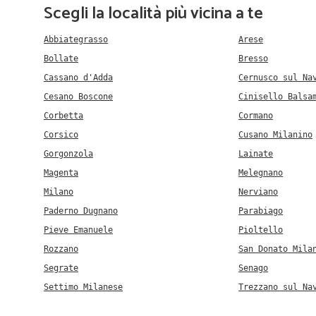
Scegli la località più vicina a te
Abbiategrasso
Arese
Bollate
Bresso
Cassano d'Adda
Cernusco sul Na
Cesano Boscone
Cinisello Balsa
Corbetta
Cormano
Corsico
Cusano Milanino
Gorgonzola
Lainate
Magenta
Melegnano
Milano
Nerviano
Paderno Dugnano
Parabiago
Pieve Emanuele
Pioltello
Rozzano
San Donato Mila
Segrate
Senago
Settimo Milanese
Trezzano sul Na