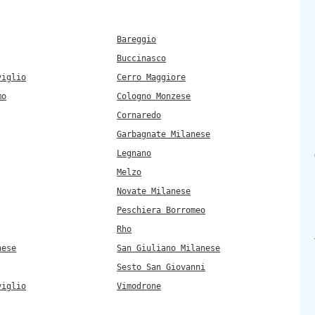
Bareggio
Buccinasco
viglio
Cerro Maggiore
mo
Cologno Monzese
Cornaredo
Garbagnate Milanese
Legnano
Melzo
Novate Milanese
Peschiera Borromeo
Rho
nese
San Giuliano Milanese
Sesto San Giovanni
viglio
Vimodrone