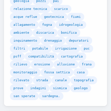
geologia
pozzi
pai
relazione tecnica
scarico
acque reflue
geotecnica
fiumi
allagamento
fogna
idrogeologia
ambiente
discarica
bonifica
inquinamento
drenaggio
depuratori
filtri
potabile
irrigazione
puc
psff
compatibilità
cartografia
rilievo
erosione
alluvione
frana
monitoraggio
fossa settica
casa
rilevato
strada
canale
topografia
prove
indagini
sismica
geologo
san sperate
sardegna.