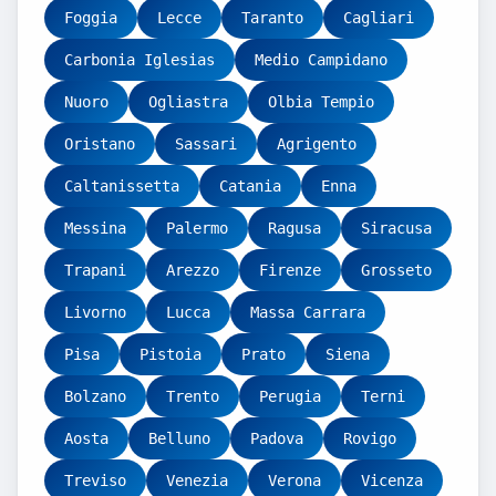
Foggia
Lecce
Taranto
Cagliari
Carbonia Iglesias
Medio Campidano
Nuoro
Ogliastra
Olbia Tempio
Oristano
Sassari
Agrigento
Caltanissetta
Catania
Enna
Messina
Palermo
Ragusa
Siracusa
Trapani
Arezzo
Firenze
Grosseto
Livorno
Lucca
Massa Carrara
Pisa
Pistoia
Prato
Siena
Bolzano
Trento
Perugia
Terni
Aosta
Belluno
Padova
Rovigo
Treviso
Venezia
Verona
Vicenza