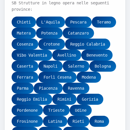
SB Strutture in legno opera nelle seguenti
province:
Chieti
L'Aquila
Pescara
Teramo
Matera
Potenza
Catanzaro
Cosenza
Crotone
Reggio Calabria
Vibo Valentia
Avellino
Benevento
Caserta
Napoli
Salerno
Bologna
Ferrara
Forlì Cesena
Modena
Parma
Piacenza
Ravenna
Reggio Emilia
Rimini
Gorizia
Pordenone
Trieste
Udine
Frosinone
Latina
Rieti
Roma