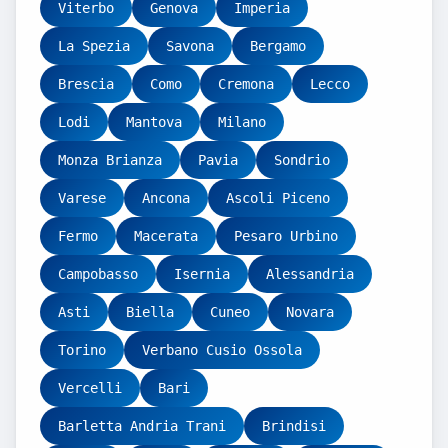
Viterbo
Genova
Imperia
La Spezia
Savona
Bergamo
Brescia
Como
Cremona
Lecco
Lodi
Mantova
Milano
Monza Brianza
Pavia
Sondrio
Varese
Ancona
Ascoli Piceno
Fermo
Macerata
Pesaro Urbino
Campobasso
Isernia
Alessandria
Asti
Biella
Cuneo
Novara
Torino
Verbano Cusio Ossola
Vercelli
Bari
Barletta Andria Trani
Brindisi