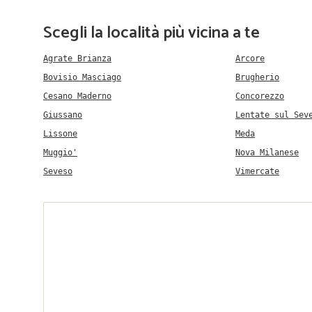
Scegli la località più vicina a te
Agrate Brianza
Arcore
Bovisio Masciago
Brugherio
Cesano Maderno
Concorezzo
Giussano
Lentate sul Sev
Lissone
Meda
Muggio'
Nova Milanese
Seveso
Vimercate